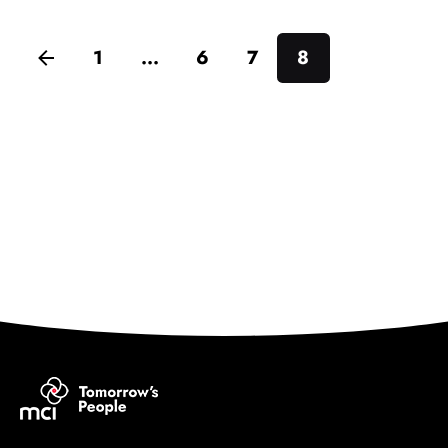
1
...
6
7
8