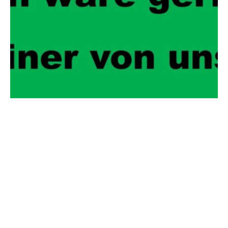
15. November 2019
Die Relevanz von Community Building
in der Event Branche
Die offensichtlichste Herausforderung bei
der Organisation und Durchführung von